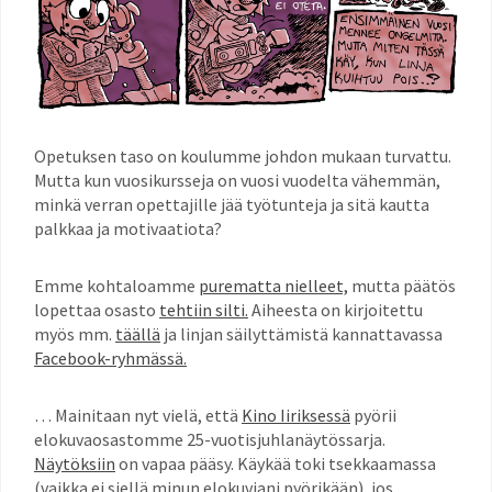
Opetuksen taso on koulumme johdon mukaan turvattu.
Mutta kun vuosikursseja on vuosi vuodelta vähemmän,
minkä verran opettajille jää työtunteja ja sitä kautta
palkkaa ja motivaatiota?
Emme kohtaloamme
purematta nielleet,
mutta päätös
lopettaa osasto
tehtiin silti.
Aiheesta on kirjoitettu
myös mm.
täällä
ja linjan säilyttämistä kannattavassa
Facebook-ryhmässä.
… Mainitaan nyt vielä, että
Kino Iiriksessä
pyörii
elokuvaosastomme 25-vuotisjuhlanäytössarja.
Näytöksiin
on vapaa pääsy. Käykää toki tsekkaamassa
(vaikka ei siellä minun elokuviani pyörikään), jos