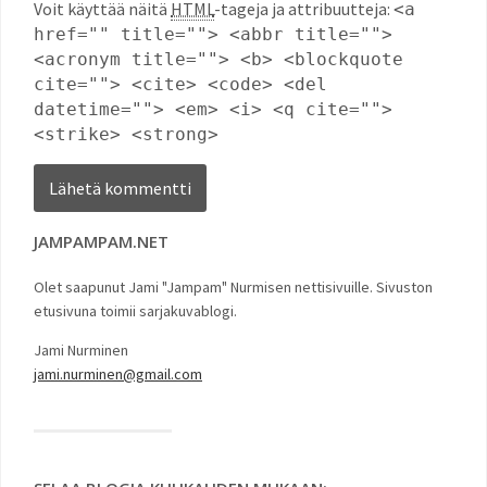
Voit käyttää näitä
HTML
-tageja ja attribuutteja:
<a
href="" title=""> <abbr title="">
<acronym title=""> <b> <blockquote
cite=""> <cite> <code> <del
datetime=""> <em> <i> <q cite="">
<strike> <strong>
JAMPAMPAM.NET
Olet saapunut Jami "Jampam" Nurmisen nettisivuille. Sivuston
etusivuna toimii sarjakuvablogi.
Jami Nurminen
jami.nurminen@gmail.com