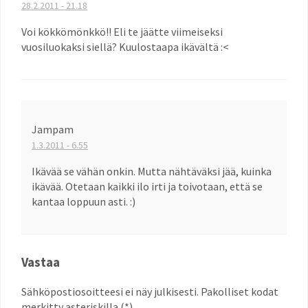
28.2.2011 - 21.18
Voi kökkömönkkö!! Eli te jäätte viimeiseksi
vuosiluokaksi siellä? Kuulostaapa ikävältä :<
Jampam
1.3.2011 - 6.55
Ikävää se vähän onkin. Mutta nähtäväksi jää, kuinka
ikävää. Otetaan kaikki ilo irti ja toivotaan, että se
kantaa loppuun asti. :)
Vastaa
Sähköpostiosoitteesi ei näy julkisesti. Pakolliset kodat
merkitty asteriskilla (*).