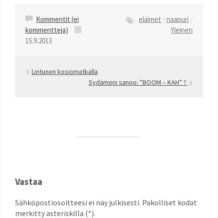
Kommentit (ei
eläimet
/
naapuri
/
kommentteja)
Yleinen
15.9.2013
Lintunen kosiomatkalla
Sydämeni sanoo: ”BOOM – KAH” ?
Vastaa
Sähköpostiosoitteesi ei näy julkisesti. Pakolliset kodat
merkitty asteriskilla (*).