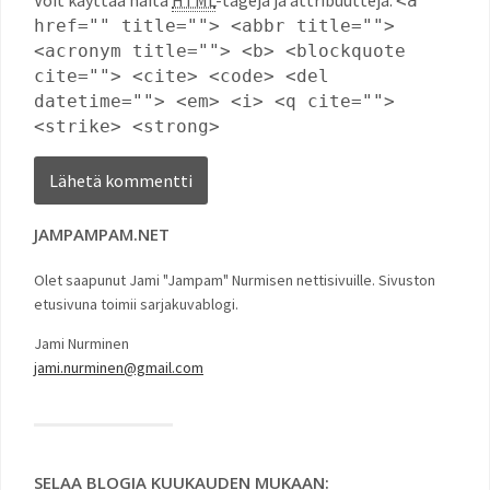
<a
href="" title=""> <abbr title="">
<acronym title=""> <b> <blockquote
cite=""> <cite> <code> <del
datetime=""> <em> <i> <q cite="">
<strike> <strong>
JAMPAMPAM.NET
Olet saapunut Jami "Jampam" Nurmisen nettisivuille. Sivuston
etusivuna toimii sarjakuvablogi.
Jami Nurminen
jami.nurminen@gmail.com
SELAA BLOGIA KUUKAUDEN MUKAAN: