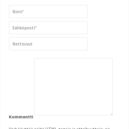
Kommentti
Voit käyttää näitä
HTML
-tageja ja attribuutteja: