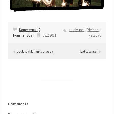
Kommentit (2
uusivuosi
/
Yleinen
/
kommenttia)
28.2.2011
ystävät
Joulu pähkinänkuoressa
Lettutanssi
Comments