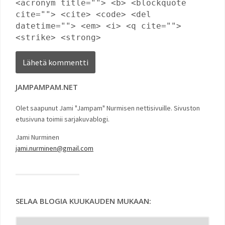
<acronym title=""> <b> <blockquote
cite=""> <cite> <code> <del
datetime=""> <em> <i> <q cite="">
<strike> <strong>
JAMPAMPAM.NET
Olet saapunut Jami "Jampam" Nurmisen nettisivuille. Sivuston
etusivuna toimii sarjakuvablogi.
Jami Nurminen
jami.nurminen@gmail.com
SELAA BLOGIA KUUKAUDEN MUKAAN: