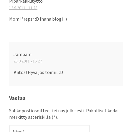
Piparkakkutyttö
12.9.2011 - 11.28
Mom! *reps* :D Ihana blogi. :)
Jampam
25.9.2011 - 15.27
Kiitos! Hyvä jos toimii. :D
Vastaa
Sähköpostiosoitteesi ei näy julkisesti. Pakolliset kodat
merkitty asteriskilla (*).